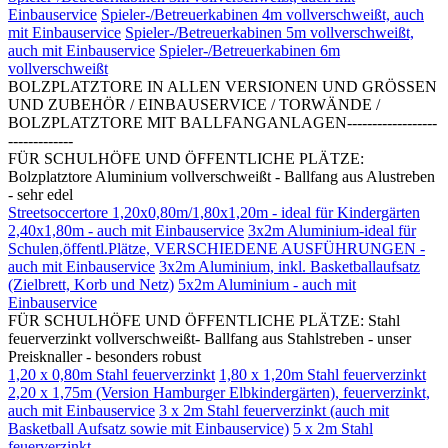
Einbauservice
Spieler-/Betreuerkabinen 4m vollverschweißt, auch
mit Einbauservice
Spieler-/Betreuerkabinen 5m vollverschweißt,
auch mit Einbauservice
Spieler-/Betreuerkabinen 6m
vollverschweißt
BOLZPLATZTORE IN ALLEN VERSIONEN UND GRÖSSEN
UND ZUBEHÖR / EINBAUSERVICE / TORWÄNDE /
BOLZPLATZTORE MIT BALLFANGANLAGEN------------------
-------------
FÜR SCHULHÖFE UND ÖFFENTLICHE PLÄTZE:
Bolzplatztore Aluminium vollverschweißt - Ballfang aus Alustreben
- sehr edel
Streetsoccertore 1,20x0,80m/1,80x1,20m - ideal für Kindergärten
2,40x1,80m - auch mit Einbauservice
3x2m Aluminium-ideal für
Schulen,öffentl.Plätze, VERSCHIEDENE AUSFÜHRUNGEN -
auch mit Einbauservice
3x2m Aluminium, inkl. Basketballaufsatz
(Zielbrett, Korb und Netz)
5x2m Aluminium - auch mit
Einbauservice
FÜR SCHULHÖFE UND ÖFFENTLICHE PLÄTZE: Stahl
feuerverzinkt vollverschweißt- Ballfang aus Stahlstreben - unser
Preisknaller - besonders robust
1,20 x 0,80m Stahl feuerverzinkt
1,80 x 1,20m Stahl feuerverzinkt
2,20 x 1,75m (Version Hamburger Elbkindergärten), feuerverzinkt,
auch mit Einbauservice
3 x 2m Stahl feuerverzinkt (auch mit
Basketball Aufsatz sowie mit Einbauservice)
5 x 2m Stahl
feuerverzinkt