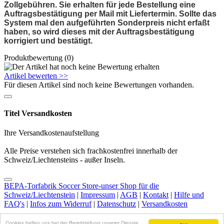
Zollgebühren.
Sie erhalten für jede Bestellung eine
Auftragsbestätigung per Mail mit Liefertermin. Sollte das
System mal den aufgeführten Sonderpreis nicht erfaßt
haben, so wird dieses mit der Auftragsbestätigung
korrigiert und bestätigt.
Produktbewertung (0)
Artikel bewerten >>
Für diesen Artikel sind noch keine Bewertungen vorhanden.
Titel Versandkosten
Ihre Versandkostenaufstellung
Alle Preise verstehen sich frachkostenfrei innerhalb der
Schweiz/Liechtensteins - außer Inseln.
BEPA-Torfabrik Soccer Store-unser Shop für die
Schweiz/Liechtenstein
|
Impressum
|
AGB
|
Kontakt
|
Hilfe und
FAQ's
|
Infos zum Widerruf
|
Datenschutz
|
Versandkosten
2007-2017
Shops-Mieten.com
Cookies helfen uns bei der Bereitstellung unserer Dienste.