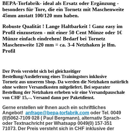
BEPA-Torfabrik- ideal als Ersatz oder Ergänzung -
besonders für Tore, die ein Tornetz mit Maschenweite
45mm anstatt 100/120 mm haben.
Robuste Qualität ! Lange Haltbarkeit ! Ganz easy im
Profil einzusetzen - mit einer 50 Cent Münze oder 1€
Münze einfach eindrehen!
Bedarf bei Tornetz
Maschenweite 120 mm = ca. 3-4 Netzhaken je lfm.
Profil
Der Preis versteht sich bei gleichzeitiger
Bestellung/Auslieferung eines Trainingstors inklusive
Tornetz aus unserem Shop. Da werden die Netzhaken natürlich
ohne weitere Versandkosten mitgeliefert. Bei separater
Bestellung der Netzhaken erheben wir eine Versandpauschale
von CHF 15,--. Versand dann per Paketdienst.
Gerne erstellen wir Ihnen auch ein schriftliches
Angebot!
anfrage@bepa-torfabrik.com
oder Tel. 0049
(0)5062-7109 028 ( Paul Bergmann), alternativ Sprach-
oder Textnachricht per Whatsapp 0049(0) 157-351
71073.
Der Preis versteht sich in CHF inklusive der