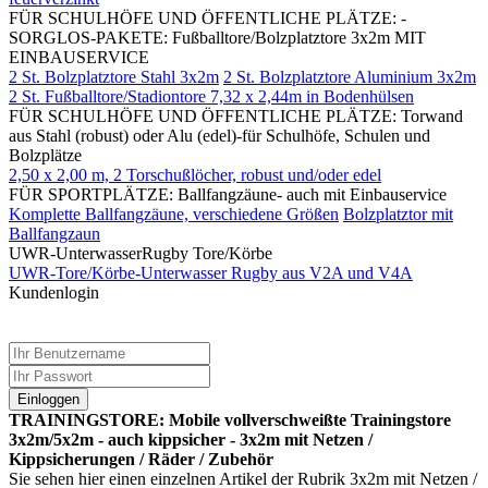
FÜR SCHULHÖFE UND ÖFFENTLICHE PLÄTZE: -
SORGLOS-PAKETE: Fußballtore/Bolzplatztore 3x2m MIT
EINBAUSERVICE
2 St. Bolzplatztore Stahl 3x2m
2 St. Bolzplatztore Aluminium 3x2m
2 St. Fußballtore/Stadiontore 7,32 x 2,44m in Bodenhülsen
FÜR SCHULHÖFE UND ÖFFENTLICHE PLÄTZE: Torwand
aus Stahl (robust) oder Alu (edel)-für Schulhöfe, Schulen und
Bolzplätze
2,50 x 2,00 m, 2 Torschußlöcher, robust und/oder edel
FÜR SPORTPLÄTZE: Ballfangzäune- auch mit Einbauservice
Komplette Ballfangzäune, verschiedene Größen
Bolzplatztor mit
Ballfangzaun
UWR-UnterwasserRugby Tore/Körbe
UWR-Tore/Körbe-Unterwasser Rugby aus V2A und V4A
Kundenlogin
Einloggen
TRAININGSTORE: Mobile vollverschweißte Trainingstore
3x2m/5x2m - auch kippsicher - 3x2m mit Netzen /
Kippsicherungen / Räder / Zubehör
Sie sehen hier einen einzelnen Artikel der Rubrik 3x2m mit Netzen /