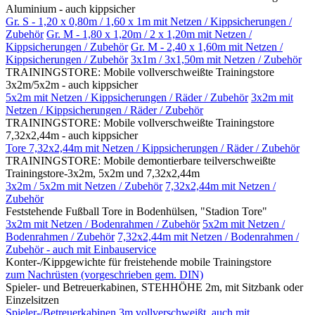
Aluminium - auch kippsicher
Gr. S - 1,20 x 0,80m / 1,60 x 1m mit Netzen / Kippsicherungen /
Zubehör
Gr. M - 1,80 x 1,20m / 2 x 1,20m mit Netzen /
Kippsicherungen / Zubehör
Gr. M - 2,40 x 1,60m mit Netzen /
Kippsicherungen / Zubehör
3x1m / 3x1,50m mit Netzen / Zubehör
TRAININGSTORE: Mobile vollverschweißte Trainingstore
3x2m/5x2m - auch kippsicher
5x2m mit Netzen / Kippsicherungen / Räder / Zubehör
3x2m mit
Netzen / Kippsicherungen / Räder / Zubehör
TRAININGSTORE: Mobile vollverschweißte Trainingstore
7,32x2,44m - auch kippsicher
Tore 7,32x2,44m mit Netzen / Kippsicherungen / Räder / Zubehör
TRAININGSTORE: Mobile demontierbare teilverschweißte
Trainingstore-3x2m, 5x2m und 7,32x2,44m
3x2m / 5x2m mit Netzen / Zubehör
7,32x2,44m mit Netzen /
Zubehör
Feststehende Fußball Tore in Bodenhülsen, "Stadion Tore"
3x2m mit Netzen / Bodenrahmen / Zubehör
5x2m mit Netzen /
Bodenrahmen / Zubehör
7,32x2,44m mit Netzen / Bodenrahmen /
Zubehör - auch mit Einbauservice
Konter-/Kippgewichte für freistehende mobile Trainingstore
zum Nachrüsten (vorgeschrieben gem. DIN)
Spieler- und Betreuerkabinen, STEHHÖHE 2m, mit Sitzbank oder
Einzelsitzen
Spieler-/Betreuerkabinen 3m vollverschweißt, auch mit