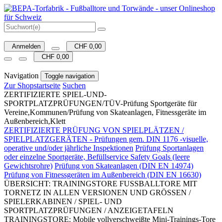
Anmelden
CHF 0,00
CHF 0,00
Navigation
Toggle navigation
Zur Shopstartseite
Suchen
ZERTIFIZIERTE SPIEL-UND-
SPORTPLATZPRÜFUNGEN/TÜV-Prüfung Sportgeräte für
Vereine,Kommunen/Prüfung von Skateanlagen, Fitnessgeräte im
Außenbereich,Klett
ZERTIFIZIERTE PRÜFUNG VON SPIELPLÄTZEN /
SPIELPLATZGERÄTEN - Prüfungen gem. DIN 1176 -visuelle,
operative und/oder jährliche Inspektionen
Prüfung Sportanlagen
oder einzelne Sportgeräte, Befüllservice Safety Goals (leere
Gewichtsrohre)
Prüfung von Skateanlagen (DIN EN 14974)
Prüfung von Fitnessgeräten im Außenbereich (DIN EN 16630)
ÜBERSICHT: TRAININGSTORE FUSSBALLTORE MIT
TORNETZ IN ALLEN VERSIONEN UND GRÖSSEN /
SPIELERKABINEN / SPIEL- UND
SPORTPLATZPRÜFUNGEN / ANZEIGETAFELN
TRAININGSTORE: Mobile vollverschweißte Mini-Trainings-Tore