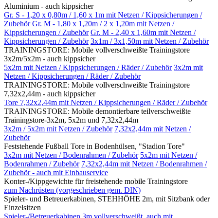
Aluminium - auch kippsicher
Gr. S - 1,20 x 0,80m / 1,60 x 1m mit Netzen / Kippsicherungen /
Zubehör
Gr. M - 1,80 x 1,20m / 2 x 1,20m mit Netzen /
Kippsicherungen / Zubehör
Gr. M - 2,40 x 1,60m mit Netzen /
Kippsicherungen / Zubehör
3x1m / 3x1,50m mit Netzen / Zubehör
TRAININGSTORE: Mobile vollverschweißte Trainingstore
3x2m/5x2m - auch kippsicher
5x2m mit Netzen / Kippsicherungen / Räder / Zubehör
3x2m mit
Netzen / Kippsicherungen / Räder / Zubehör
TRAININGSTORE: Mobile vollverschweißte Trainingstore
7,32x2,44m - auch kippsicher
Tore 7,32x2,44m mit Netzen / Kippsicherungen / Räder / Zubehör
TRAININGSTORE: Mobile demontierbare teilverschweißte
Trainingstore-3x2m, 5x2m und 7,32x2,44m
3x2m / 5x2m mit Netzen / Zubehör
7,32x2,44m mit Netzen /
Zubehör
Feststehende Fußball Tore in Bodenhülsen, "Stadion Tore"
3x2m mit Netzen / Bodenrahmen / Zubehör
5x2m mit Netzen /
Bodenrahmen / Zubehör
7,32x2,44m mit Netzen / Bodenrahmen /
Zubehör - auch mit Einbauservice
Konter-/Kippgewichte für freistehende mobile Trainingstore
zum Nachrüsten (vorgeschrieben gem. DIN)
Spieler- und Betreuerkabinen, STEHHÖHE 2m, mit Sitzbank oder
Einzelsitzen
Spieler-/Betreuerkabinen 3m vollverschweißt, auch mit