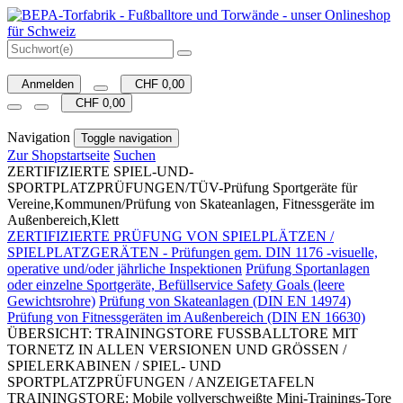
Anmelden
CHF 0,00
CHF 0,00
Navigation
Toggle navigation
Zur Shopstartseite
Suchen
ZERTIFIZIERTE SPIEL-UND-
SPORTPLATZPRÜFUNGEN/TÜV-Prüfung Sportgeräte für
Vereine,Kommunen/Prüfung von Skateanlagen, Fitnessgeräte im
Außenbereich,Klett
ZERTIFIZIERTE PRÜFUNG VON SPIELPLÄTZEN /
SPIELPLATZGERÄTEN - Prüfungen gem. DIN 1176 -visuelle,
operative und/oder jährliche Inspektionen
Prüfung Sportanlagen
oder einzelne Sportgeräte, Befüllservice Safety Goals (leere
Gewichtsrohre)
Prüfung von Skateanlagen (DIN EN 14974)
Prüfung von Fitnessgeräten im Außenbereich (DIN EN 16630)
ÜBERSICHT: TRAININGSTORE FUSSBALLTORE MIT
TORNETZ IN ALLEN VERSIONEN UND GRÖSSEN /
SPIELERKABINEN / SPIEL- UND
SPORTPLATZPRÜFUNGEN / ANZEIGETAFELN
TRAININGSTORE: Mobile vollverschweißte Mini-Trainings-Tore