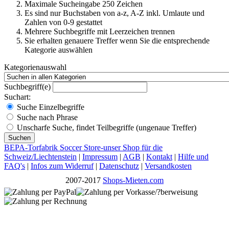
Maximale Sucheingabe 250 Zeichen
Es sind nur Buchstaben von a-z, A-Z inkl. Umlaute und
Zahlen von 0-9 gestattet
Mehrere Suchbegriffe mit Leerzeichen trennen
Sie erhalten genauere Treffer wenn Sie die entsprechende
Kategorie auswählen
Kategorienauswahl
Suchbegriff(e)
Suchart:
Suche Einzelbegriffe
Suche nach Phrase
Unscharfe Suche, findet Teilbegriffe (ungenaue Treffer)
Suchen
BEPA-Torfabrik Soccer Store-unser Shop für die
Schweiz/Liechtenstein
|
Impressum
|
AGB
|
Kontakt
|
Hilfe und
FAQ's
|
Infos zum Widerruf
|
Datenschutz
|
Versandkosten
2007-2017
Shops-Mieten.com