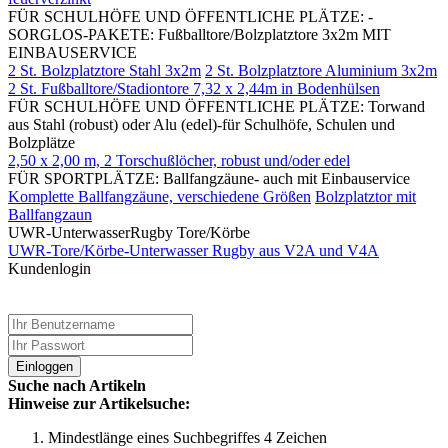
FÜR SCHULHÖFE UND ÖFFENTLICHE PLÄTZE: -
SORGLOS-PAKETE: Fußballtore/Bolzplatztore 3x2m MIT
EINBAUSERVICE
2 St. Bolzplatztore Stahl 3x2m
2 St. Bolzplatztore Aluminium 3x2m
2 St. Fußballtore/Stadiontore 7,32 x 2,44m in Bodenhülsen
FÜR SCHULHÖFE UND ÖFFENTLICHE PLÄTZE: Torwand
aus Stahl (robust) oder Alu (edel)-für Schulhöfe, Schulen und
Bolzplätze
2,50 x 2,00 m, 2 Torschußlöcher, robust und/oder edel
FÜR SPORTPLÄTZE: Ballfangzäune- auch mit Einbauservice
Komplette Ballfangzäune, verschiedene Größen
Bolzplatztor mit
Ballfangzaun
UWR-UnterwasserRugby Tore/Körbe
UWR-Tore/Körbe-Unterwasser Rugby aus V2A und V4A
Kundenlogin
Einloggen
Suche nach Artikeln
Hinweise zur Artikelsuche:
Mindestlänge eines Suchbegriffes 4 Zeichen