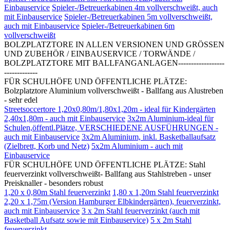
Einbauservice
Spieler-/Betreuerkabinen 4m vollverschweißt, auch
mit Einbauservice
Spieler-/Betreuerkabinen 5m vollverschweißt,
auch mit Einbauservice
Spieler-/Betreuerkabinen 6m
vollverschweißt
BOLZPLATZTORE IN ALLEN VERSIONEN UND GRÖSSEN
UND ZUBEHÖR / EINBAUSERVICE / TORWÄNDE /
BOLZPLATZTORE MIT BALLFANGANLAGEN------------------
-------------
FÜR SCHULHÖFE UND ÖFFENTLICHE PLÄTZE:
Bolzplatztore Aluminium vollverschweißt - Ballfang aus Alustreben
- sehr edel
Streetsoccertore 1,20x0,80m/1,80x1,20m - ideal für Kindergärten
2,40x1,80m - auch mit Einbauservice
3x2m Aluminium-ideal für
Schulen,öffentl.Plätze, VERSCHIEDENE AUSFÜHRUNGEN -
auch mit Einbauservice
3x2m Aluminium, inkl. Basketballaufsatz
(Zielbrett, Korb und Netz)
5x2m Aluminium - auch mit
Einbauservice
FÜR SCHULHÖFE UND ÖFFENTLICHE PLÄTZE: Stahl
feuerverzinkt vollverschweißt- Ballfang aus Stahlstreben - unser
Preisknaller - besonders robust
1,20 x 0,80m Stahl feuerverzinkt
1,80 x 1,20m Stahl feuerverzinkt
2,20 x 1,75m (Version Hamburger Elbkindergärten), feuerverzinkt,
auch mit Einbauservice
3 x 2m Stahl feuerverzinkt (auch mit
Basketball Aufsatz sowie mit Einbauservice)
5 x 2m Stahl
feuerverzinkt