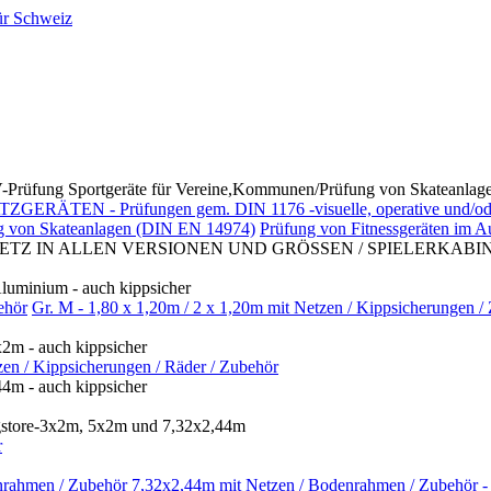
ortgeräte für Vereine,Kommunen/Prüfung von Skateanlagen, Fi
N - Prüfungen gem. DIN 1176 -visuelle, operative und/oder j
g von Skateanlagen (DIN EN 14974)
Prüfung von Fitnessgeräten im 
TZ IN ALLEN VERSIONEN UND GRÖSSEN / SPIELERKABIN
uminium - auch kippsicher
ehör
Gr. M - 1,80 x 1,20m / 2 x 1,20m mit Netzen / Kippsicherungen /
m - auch kippsicher
en / Kippsicherungen / Räder / Zubehör
m - auch kippsicher
gstore-3x2m, 5x2m und 7,32x2,44m
r
nrahmen / Zubehör
7,32x2,44m mit Netzen / Bodenrahmen / Zubehör - 