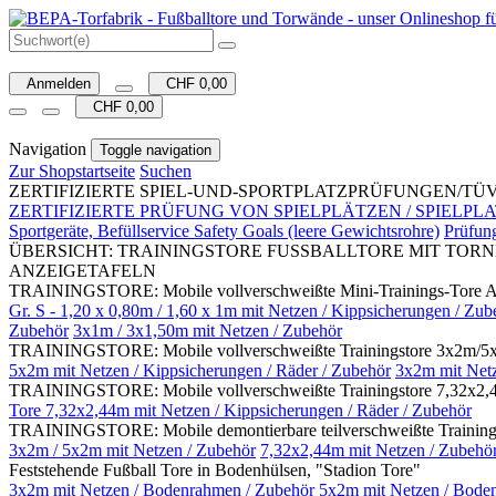
Anmelden
CHF 0,00
CHF 0,00
Navigation
Toggle navigation
Zur Shopstartseite
Suchen
ZERTIFIZIERTE SPIEL-UND-SPORTPLATZPRÜFUNGEN/TÜV-Prüfung Sp
ZERTIFIZIERTE PRÜFUNG VON SPIELPLÄTZEN / SPIELPLATZGERÄTE
Sportgeräte, Befüllservice Safety Goals (leere Gewichtsrohre)
Prüfun
ÜBERSICHT: TRAININGSTORE FUSSBALLTORE MIT TORNE
ANZEIGETAFELN
TRAININGSTORE: Mobile vollverschweißte Mini-Trainings-Tore Al
Gr. S - 1,20 x 0,80m / 1,60 x 1m mit Netzen / Kippsicherungen / Zub
Zubehör
3x1m / 3x1,50m mit Netzen / Zubehör
TRAININGSTORE: Mobile vollverschweißte Trainingstore 3x2m/5x2
5x2m mit Netzen / Kippsicherungen / Räder / Zubehör
3x2m mit Netz
TRAININGSTORE: Mobile vollverschweißte Trainingstore 7,32x2,44
Tore 7,32x2,44m mit Netzen / Kippsicherungen / Räder / Zubehör
TRAININGSTORE: Mobile demontierbare teilverschweißte Trainin
3x2m / 5x2m mit Netzen / Zubehör
7,32x2,44m mit Netzen / Zubehö
Feststehende Fußball Tore in Bodenhülsen, "Stadion Tore"
3x2m mit Netzen / Bodenrahmen / Zubehör
5x2m mit Netzen / Bode