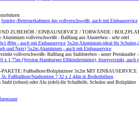
nzelsitzen
Spieler-/Betreuerkabinen 4m vollverschweißt, auch mit Einbauservice
UBEHÖR / EINBAUSERVICE / TORWÄNDE / BOLZPLATZTORE MI
um vollverschweißt - Ballfang aus Alustreben - sehr edel
0x1,80m - auch mit Einbauservice
3x2m Aluminium-ideal für Schul
orb und Netz)
5x2m Aluminium - auch mit Einbauservice
lverschweißt- Ballfang aus Stahlstreben - unser Preisknaller - 
20 x 1,75m (Version Hamburger Elbkindergärten), feuerverzinkt, auch 
TE: Fußballtore/Bolzplatztore 3x2m MIT EINBAUSERVICE
 St. Fußballtore/Stadiontore 7,32 x 2,44m in Bodenhülsen
bust) oder Alu (edel)-für Schulhöfe, Schulen und Bolzplätze
lfangzaun