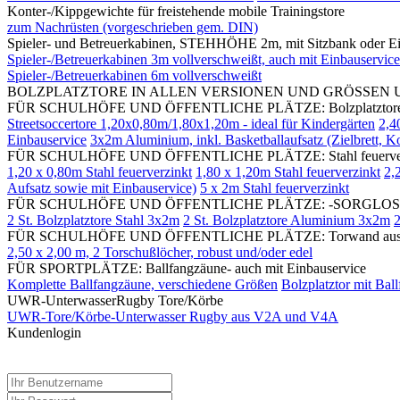
Konter-/Kippgewichte für freistehende mobile Trainingstore
zum Nachrüsten (vorgeschrieben gem. DIN)
Spieler- und Betreuerkabinen, STEHHÖHE 2m, mit Sitzbank oder Ei
Spieler-/Betreuerkabinen 3m vollverschweißt, auch mit Einbauservice
Spieler-/Betreuerkabinen 6m vollverschweißt
BOLZPLATZTORE IN ALLEN VERSIONEN UND GRÖSSEN UND Z
FÜR SCHULHÖFE UND ÖFFENTLICHE PLÄTZE: Bolzplatztore Alumini
Streetsoccertore 1,20x0,80m/1,80x1,20m - ideal für Kindergärten
2,4
Einbauservice
3x2m Aluminium, inkl. Basketballaufsatz (Zielbrett, K
FÜR SCHULHÖFE UND ÖFFENTLICHE PLÄTZE: Stahl feuerverzinkt vol
1,20 x 0,80m Stahl feuerverzinkt
1,80 x 1,20m Stahl feuerverzinkt
2,
Aufsatz sowie mit Einbauservice)
5 x 2m Stahl feuerverzinkt
FÜR SCHULHÖFE UND ÖFFENTLICHE PLÄTZE: -SORGLOS-PAKE
2 St. Bolzplatztore Stahl 3x2m
2 St. Bolzplatztore Aluminium 3x2m
2
FÜR SCHULHÖFE UND ÖFFENTLICHE PLÄTZE: Torwand aus Stahl (ro
2,50 x 2,00 m, 2 Torschußlöcher, robust und/oder edel
FÜR SPORTPLÄTZE: Ballfangzäune- auch mit Einbauservice
Komplette Ballfangzäune, verschiedene Größen
Bolzplatztor mit Bal
UWR-UnterwasserRugby Tore/Körbe
UWR-Tore/Körbe-Unterwasser Rugby aus V2A und V4A
Kundenlogin