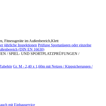
tnessgeräte im Außenbereich,Klett
ährliche Inspektionen
Prüfung Sportanlagen oder einzelne
Außenbereich (DIN EN 16630)
EN / SPIEL- UND SPORTPLATZPRÜFUNGEN /
 Zubehör
Gr. M - 2,40 x 1,60m mit Netzen / Kippsicherungen /
auch mit Einbauservice