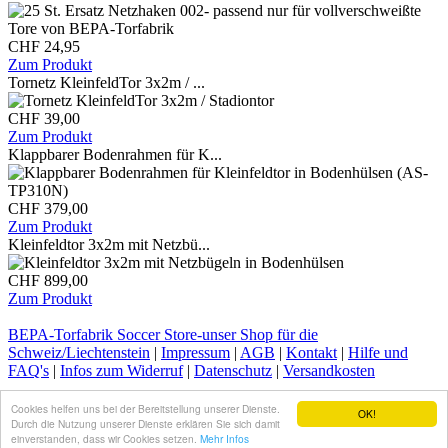
CHF 24,95
Zum Produkt
Tornetz KleinfeldTor 3x2m / ...
CHF 39,00
Zum Produkt
Klappbarer Bodenrahmen für K...
CHF 379,00
Zum Produkt
Kleinfeldtor 3x2m mit Netzbü...
CHF 899,00
Zum Produkt
BEPA-Torfabrik Soccer Store-unser Shop für die
Schweiz/Liechtenstein
|
Impressum
|
AGB
|
Kontakt
|
Hilfe und
FAQ's
|
Infos zum Widerruf
|
Datenschutz
|
Versandkosten
2007-2017
Shops-Mieten.com
Cookies helfen uns bei der Bereitstellung unserer Dienste.
OK!
Durch die Nutzung unserer Dienste erklären Sie sich damit
einverstanden, dass wir Cookies setzen.
Mehr Infos