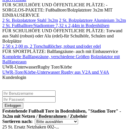
FÜR SCHULHÖFE UND ÖFFENTLICHE PLÄTZE: -
SORGLOS-PAKETE: Fußballtore/Bolzplatztore 3x2m MIT
EINBAUSERVICE
2 St. Bolzplatztore Stahl 3x2m
2 St. Bolzplatztore Aluminium 3x2m
2 St. Fußballtore/Stadiontore 7,32 x 2,44m in Bodenhülsen
FÜR SCHULHÖFE UND ÖFFENTLICHE PLÄTZE: Torwand
aus Stahl (robust) oder Alu (edel)-für Schulhöfe, Schulen und
Bolzplätze
2,50 x 2,00 m, 2 Torschußlöcher, robust und/oder edel
FÜR SPORTPLÄTZE: Ballfangzäune- auch mit Einbauservice
Komplette Ballfangzäune, verschiedene Größen
Bolzplatztor mit
Ballfangzaun
UWR-UnterwasserRugby Tore/Körbe
UWR-Tore/Körbe-Unterwasser Rugby aus V2A und V4A
Kundenlogin
Einloggen
Feststehende Fußball Tore in Bodenhülsen, "Stadion Tore" -
3x2m mit Netzen / Bodenrahmen / Zubehör
Sortieren nach:
25 St. Ersatz Netzhaken 002-...