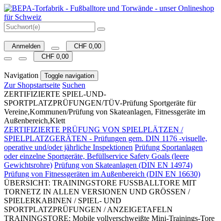
Anmelden
CHF 0,00
CHF 0,00
Navigation
Toggle navigation
Zur Shopstartseite
Suchen
ZERTIFIZIERTE SPIEL-UND-
SPORTPLATZPRÜFUNGEN/TÜV-Prüfung Sportgeräte für
Vereine,Kommunen/Prüfung von Skateanlagen, Fitnessgeräte im
Außenbereich,Klett
ZERTIFIZIERTE PRÜFUNG VON SPIELPLÄTZEN /
SPIELPLATZGERÄTEN - Prüfungen gem. DIN 1176 -visuelle,
operative und/oder jährliche Inspektionen
Prüfung Sportanlagen
oder einzelne Sportgeräte, Befüllservice Safety Goals (leere
Gewichtsrohre)
Prüfung von Skateanlagen (DIN EN 14974)
Prüfung von Fitnessgeräten im Außenbereich (DIN EN 16630)
ÜBERSICHT: TRAININGSTORE FUSSBALLTORE MIT
TORNETZ IN ALLEN VERSIONEN UND GRÖSSEN /
SPIELERKABINEN / SPIEL- UND
SPORTPLATZPRÜFUNGEN / ANZEIGETAFELN
TRAININGSTORE: Mobile vollverschweißte Mini-Trainings-Tore