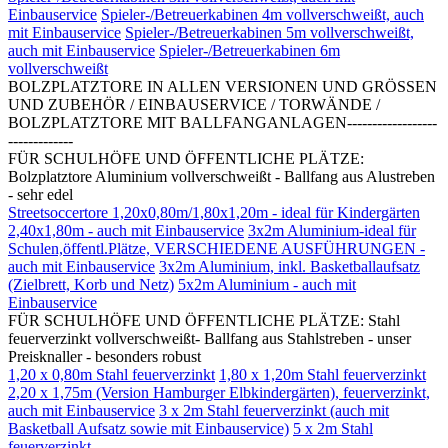
Einbauservice
Spieler-/Betreuerkabinen 4m vollverschweißt, auch
mit Einbauservice
Spieler-/Betreuerkabinen 5m vollverschweißt,
auch mit Einbauservice
Spieler-/Betreuerkabinen 6m
vollverschweißt
BOLZPLATZTORE IN ALLEN VERSIONEN UND GRÖSSEN
UND ZUBEHÖR / EINBAUSERVICE / TORWÄNDE /
BOLZPLATZTORE MIT BALLFANGANLAGEN------------------
-------------
FÜR SCHULHÖFE UND ÖFFENTLICHE PLÄTZE:
Bolzplatztore Aluminium vollverschweißt - Ballfang aus Alustreben
- sehr edel
Streetsoccertore 1,20x0,80m/1,80x1,20m - ideal für Kindergärten
2,40x1,80m - auch mit Einbauservice
3x2m Aluminium-ideal für
Schulen,öffentl.Plätze, VERSCHIEDENE AUSFÜHRUNGEN -
auch mit Einbauservice
3x2m Aluminium, inkl. Basketballaufsatz
(Zielbrett, Korb und Netz)
5x2m Aluminium - auch mit
Einbauservice
FÜR SCHULHÖFE UND ÖFFENTLICHE PLÄTZE: Stahl
feuerverzinkt vollverschweißt- Ballfang aus Stahlstreben - unser
Preisknaller - besonders robust
1,20 x 0,80m Stahl feuerverzinkt
1,80 x 1,20m Stahl feuerverzinkt
2,20 x 1,75m (Version Hamburger Elbkindergärten), feuerverzinkt,
auch mit Einbauservice
3 x 2m Stahl feuerverzinkt (auch mit
Basketball Aufsatz sowie mit Einbauservice)
5 x 2m Stahl
feuerverzinkt