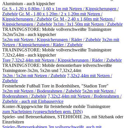
Aluminium - auch kippsicher
Gr. S - 1,20 x 0,80m / 1,60 x 1m mit Netzen / Kippsicherungen /
Zubehör
Gr. M - 1,80 x 1,20m / 2 x 1,20m mit Netzen /
Kippsicherungen / Zubehör
Gr. M - 2,40 x 1,60m mit Netzen /
Kippsicherungen / Zubehör
3x1m / 3x1,50m mit Netzen / Zubehör
TRAININGSTORE: Mobile vollverschweißte Trainingstore
3x2m/5x2m - auch kippsicher
5x2m mit Netzen / Kippsicherungen / Räder / Zubehör
3x2m mit
Netzen / Kippsicherungen / Räder / Zubehör
TRAININGSTORE: Mobile vollverschweißte Trainingstore
7,32x2,44m - auch kippsicher
Tore 7,32x2,44m mit Netzen / Kippsicherungen / Räder / Zubehör
TRAININGSTORE: Mobile demontierbare teilverschweißte
Trainingstore-3x2m, 5x2m und 7,32x2,44m
3x2m / 5x2m mit Netzen / Zubehör
7,32x2,44m mit Netzen /
Zubehör
Feststehende Fußball Tore in Bodenhülsen, "Stadion Tore"
3x2m mit Netzen / Bodenrahmen / Zubehör
5x2m mit Netzen /
Bodenrahmen / Zubehör
7,32x2,44m mit Netzen / Bodenrahmen /
Zubehör - auch mit Einbauservice
Konter-/Kippgewichte für freistehende mobile Trainingstore
zum Nachrüsten (vorgeschrieben gem. DIN)
Spieler- und Betreuerkabinen, STEHHÖHE 2m, mit Sitzbank oder
Einzelsitzen
Spieler-/Betreuerkabinen 3m vollverschweißt, auch mit